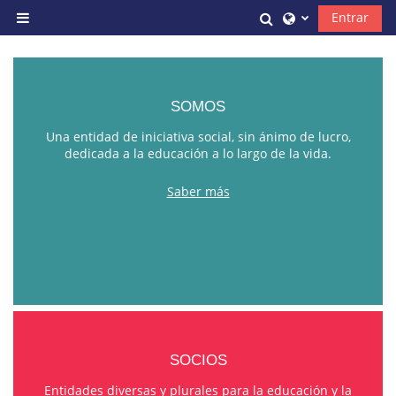
Salta al contenido principal
Selector de búsq
Entrar
Panel lateral
SOMOS
Una entidad de iniciativa social, sin ánimo de lucro,
dedicada a la educación a lo largo de la vida.
Saber más
SOCIOS
Entidades diversas y plurales para la educación y la